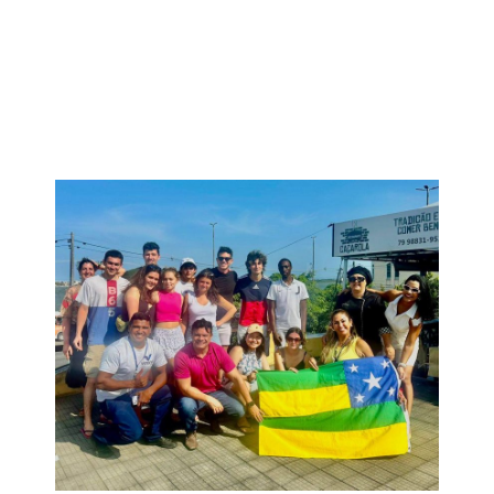
conhecem os
sabores da
culinária sergipana