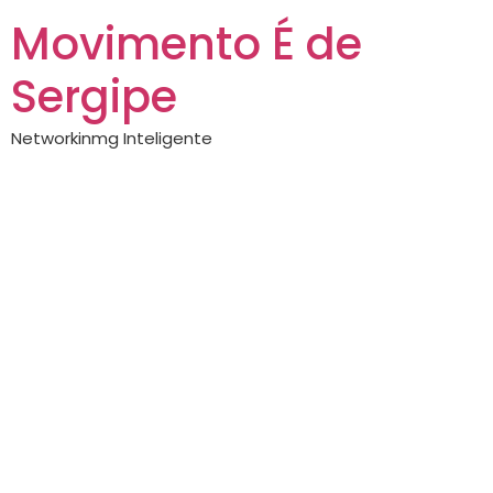
Movimento É de
Sergipe
Networkinmg Inteligente
Com apoio da
associação “É de
Sergipe” e da Setur,
estudantes
italianos de
gastronomia