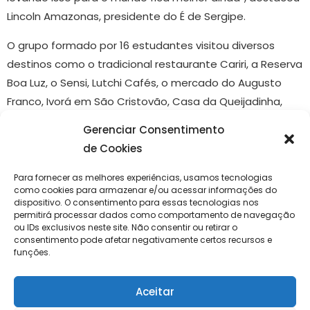
Lincoln Amazonas, presidente do É de Sergipe.
O grupo formado por 16 estudantes visitou diversos
destinos como o tradicional restaurante Cariri, a Reserva
Boa Luz, o Sensi, Lutchi Cafés, o mercado do Augusto
Franco, Ivorá em São Cristovão, Casa da Queijadinha,
Casa da Farinha em Itabaiana, Churrascaria do Pirata,
Gerenciar Consentimento
Mercado Antônio Franco, restaurante Caçarola e o
de Cookies
Prainha.
Para fornecer as melhores experiências, usamos tecnologias
Sobre a Unisg
como cookies para armazenar e/ou acessar informações do
dispositivo. O consentimento para essas tecnologias nos
Adepta do Slow Food, que é um movimento global que
permitirá processar dados como comportamento de navegação
ou IDs exclusivos neste site. Não consentir ou retirar o
busca promover uma alimentação saudável,
consentimento pode afetar negativamente certos recursos e
sustentável e consciente, a Universidade fica situada no
funções.
coração da excelência enogastronômica piemontesa e
propõe um modelo educativo único e inovador, baseado
Aceitar
em didática interdisciplinar, experiências, vivências e