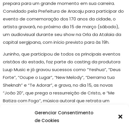
prepara para um grande momento em sua carreira.
Convidado pela Prefeitura de Aracaju para participar do
evento de comemoração dos 170 anos da cidade, o
artista gravará, no próximo dia 15 de março (sábado),
um audiovisual durante seu show na Orla da Atalaia da
capital sergipana, com início previsto para às 19h.
Juninho, que participou de todos os principais eventos
cristãos do estado, faz parte do casting da produtora
Luup Music e já gravou sucessos como “Yeshua”, “Deus
Forte”, “Ocupe o Lugar”, “New Melody”, “Derrama tua
Sheknah” e “Te Adorar”, e grava, no dia 15, as novas
“João 20”, que prega a ressurreição de Cristo, e “Me
Batiza com Fogo”, música autoral que retrata um
momento particular de oração.
Gerenciar Consentimento
Segundo o cantor, suas expectativas são as melhores
de Cookies
possíveis. “Eu creio que Deus derramará algo novo e