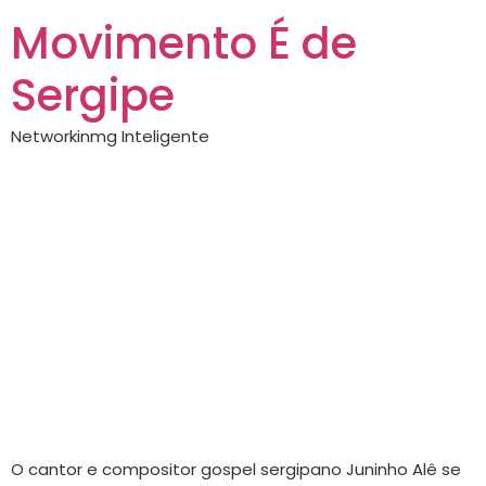
Movimento É de
Sergipe
Networkinmg Inteligente
Cantor gospel
Juninho Alê grava
audiovisual no dia
15 de março em
Aracaju
O cantor e compositor gospel sergipano Juninho Alê se