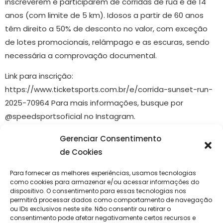
inscreverem e participarem de corridas de rua é de 14
anos (com limite de 5 km). Idosos a partir de 60 anos
têm direito a 50% de desconto no valor, com exceção
de lotes promocionais, relâmpago e as escuras, sendo
necessária a comprovação documental.
Link para inscrição:
https://www.ticketsports.com.br/e/corrida-sunset-run-
2025-70964 Para mais informações, busque por
@speedsportsoficial no Instagram.
Serviço
Gerenciar Consentimento
de Cookies
Evento: Corrida de rua “Sunset Run” 2025
Para fornecer as melhores experiências, usamos tecnologias
Data: 5 de abril de 2025
como cookies para armazenar e/ou acessar informações do
dispositivo. O consentimento para essas tecnologias nos
Local: Clube da Caixa – Av. Melício Machado, 820,
permitirá processar dados como comportamento de navegação
ou IDs exclusivos neste site. Não consentir ou retirar o
Aracaju-SE
consentimento pode afetar negativamente certos recursos e