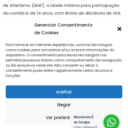
de Atletismo (IAAF), a idade mínima para participação
da corrida é de 14 anos, com limite de distância de até
5km. Idosos a partir de 60 anos têm direito a 50% de
Gerenciar Consentimento
desconto no valor, com exceção de lotes promocionais,
de Cookies
relâmpagos e as escuras.
Para fornecer as melhores experiências, usamos tecnologias
Informações sobre as retiradas dos kits serão
como cookies para armazenar e/ou acessar informações do
dispositivo. O consentimento para essas tecnologias nos
divulgadas em breve. O evento será organizado pela
permitirá processar dados como comportamento de navegação
Speed Produções e, em caso de dúvidas, envie um e-
ou IDs exclusivos neste site. Não consentir ou retirar o
consentimento pode afetar negativamente certos recursos e
mail para atendimento@speedproducoes.com.br,
funções.
busque por @speedsportsoficial no Instagram ou Speed
Sports OFC no Facebook. Link para inscrições:
Aceitar
https://www.ticketsports.com.br/e/corrida-
Negar
aracaju-night-race-2025-7097
Ver preferências
Movimento É
Networkinmg Inteligente
de Sergipe
Quer conhecer?