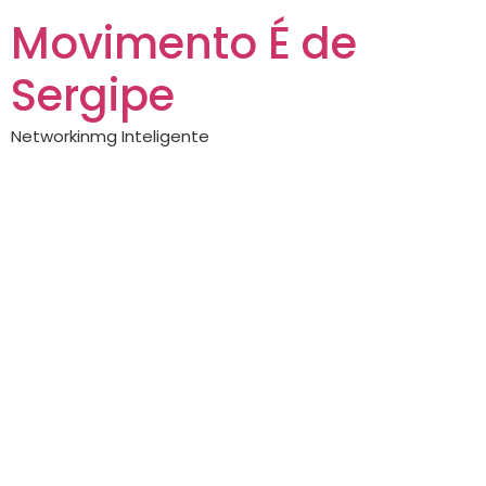
Movimento É de
Sergipe
Networkinmg Inteligente
Corrida noturna
“Aracaju Night
Race 2025”
acontece no
próximo dia 24 de
maio