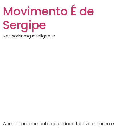
Movimento É de
Sergipe
Networkinmg Inteligente
Carnaval 2026:
Sergipanos
aumentam procura
por destinos
internacionais
Com o encerramento do período festivo de junho e