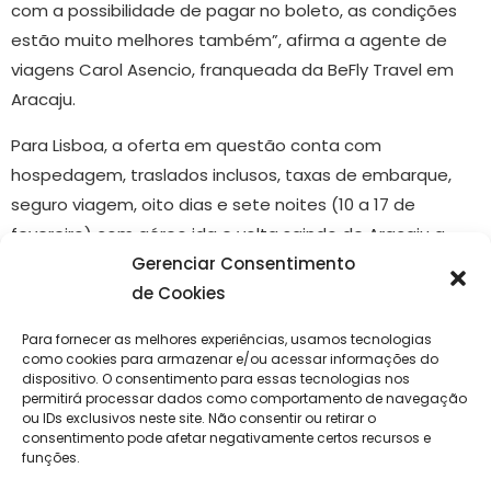
com a possibilidade de pagar no boleto, as condições
estão muito melhores também”, afirma a agente de
viagens Carol Asencio, franqueada da BeFly Travel em
Aracaju.
Para Lisboa, a oferta em questão conta com
hospedagem, traslados inclusos, taxas de embarque,
seguro viagem, oito dias e sete noites (10 a 17 de
fevereiro) com aéreo ida e volta saindo de Aracaju a
partir de 10x de R$1.125,00. Para Orlando, são 11 dias e 10
Gerenciar Consentimento
noites (8 a 18 de fevereiro) com as mesmas condições e
de Cookies
a partir de 10x de R$870,00. Já para Buenos Aires, são
Para fornecer as melhores experiências, usamos tecnologias
seis dias e cinco noites (14 a 19 de fevereiro), também
como cookies para armazenar e/ou acessar informações do
dispositivo. O consentimento para essas tecnologias nos
com as mesmas condições e a partir de 12x de
permitirá processar dados como comportamento de navegação
R$337,00.
ou IDs exclusivos neste site. Não consentir ou retirar o
consentimento pode afetar negativamente certos recursos e
Visando mais informações sobre esse e outros serviços,
funções.
busque por @beflytravel.aracaju no Instagram e entre