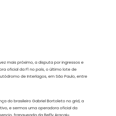
 Prêmio do Brasil
ez mais próximo, a disputa por ingressos e
 oficial da F1 no país, o último lote de
Autódromo de Interlagos, em São Paulo, entre
 do brasileiro Gabriel Bortoleto no grid, a
etivo, e sermos uma operadora oficial da
sencio, franqueada da BeFly Aracaju.