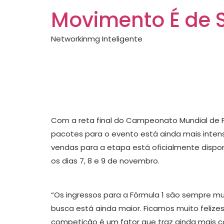
Movimento É de 
Networkinmg Inteligente
Último lote de i
de F1 mobiliza f
Com a reta final do Campeonato Mundial de Fó
pacotes para o evento está ainda mais intensa
vendas para a etapa está oficialmente dispon
os dias 7, 8 e 9 de novembro.
“Os ingressos para a Fórmula 1 são sempre mui
busca está ainda maior. Ficamos muito felizes
competição é um fator que traz ainda mais co