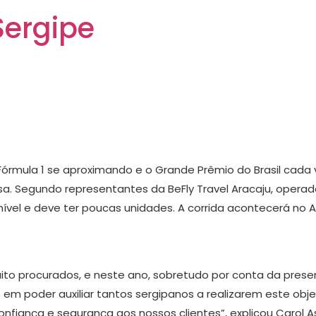
Sergipe
ngressos para o Grande
ãs sergipanos
rmula 1 se aproximando e o Grande Prêmio do Brasil cada v
. Segundo representantes da BeFly Travel Aracaju, operadora
ível e deve ter poucas unidades. A corrida acontecerá no 
to procurados, e neste ano, sobretudo por conta da presença
 em poder auxiliar tantos sergipanos a realizarem este obj
nfiança e segurança aos nossos clientes”, explicou Carol A