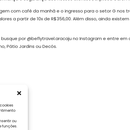
em com café da manhã e o ingresso para o setor G nos trein
lores a partir de 10x de R$356,00. Além disso, ainda existe
u, busque por @beflytravel.aracaju no Instagram e entre e
lho, Pátio Jardins ou Decós.
 cookies
ntimento
sentir ou
e funções.