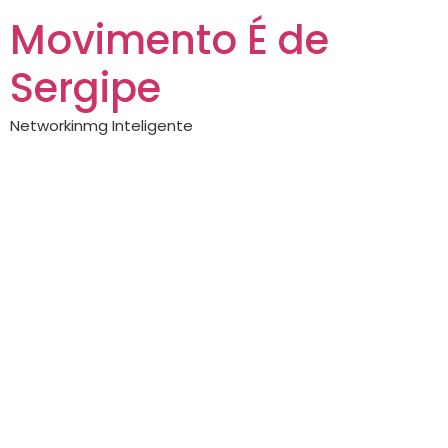
Movimento É de
Sergipe
Networkinmg Inteligente
Técnico da Samam
OMODA JAECOO
representa Sergipe
e é eleito o melhor
do mundo em
competição global