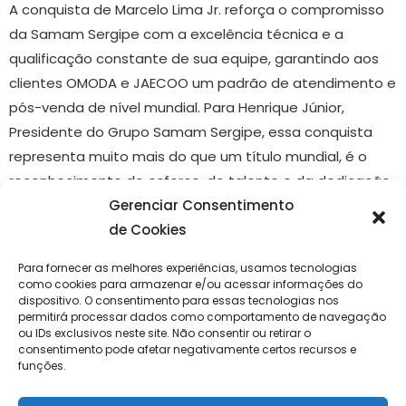
A conquista de Marcelo Lima Jr. reforça o compromisso
da Samam Sergipe com a excelência técnica e a
qualificação constante de sua equipe, garantindo aos
clientes OMODA e JAECOO um padrão de atendimento e
pós-venda de nível mundial. Para Henrique Júnior,
Presidente do Grupo Samam Sergipe, essa conquista
representa muito mais do que um título mundial, é o
reconhecimento do esforço, do talento e da dedicação
Gerenciar Consentimento
de quem faz parte da história do grupo.
de Cookies
“Marcelo é um orgulho para todos nós. Ele está conosco
há 11 anos, iniciou sua trajetória no Grupo Samam como
Para fornecer as melhores experiências, usamos tecnologias
como cookies para armazenar e/ou acessar informações do
auxiliar mecânico e, com muito empenho, conquistou o
dispositivo. O consentimento para essas tecnologias nos
cargo de chefe de oficina. Ver um colaborador crescer
permitirá processar dados como comportamento de navegação
ou IDs exclusivos neste site. Não consentir ou retirar o
dentro da empresa e alcançar esse nível de excelência
consentimento pode afetar negativamente certos recursos e
mostra que, quando acreditamos nas pessoas,
funções.
investimos nelas e damos oportunidade de