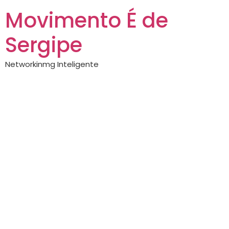
Movimento É de
Sergipe
Networkinmg Inteligente
Prefeitura de
Aracaju lança
programa que
simplifica a rotina
dos
microempreendedor