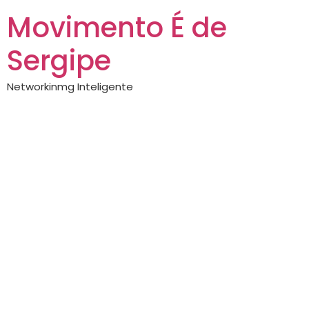
Movimento É de
Sergipe
Networkinmg Inteligente
Instituto Nova
Essentia em
Aracaju une
obesidade e saúde
mental em cuidado
integrado