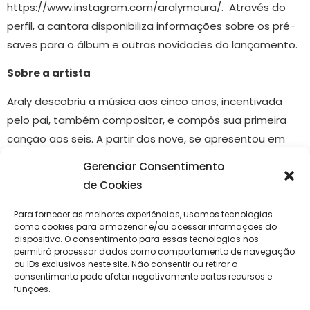
https://www.instagram.com/aralymoura/. Através do
perfil, a cantora disponibiliza informações sobre os pré-
saves para o álbum e outras novidades do lançamento.
Sobre a artista
Araly descobriu a música aos cinco anos, incentivada
pelo pai, também compositor, e compôs sua primeira
canção aos seis. A partir dos nove, se apresentou em
escolas e no coral da igreja, dando início a sua carreira
Gerenciar Consentimento
artística. Ao longo de sua trajétoria, destacam-se
de Cookies
participações em projetos como o 1º Festival Estudantil
Novo Canto 2000, em Aracaju, com a música “Um Dia a
Para fornecer as melhores experiências, usamos tecnologias
como cookies para armazenar e/ou acessar informações do
Mais”; o Festival Tons e Sons de Sergipe com
dispositivo. O consentimento para essas tecnologias nos
“Sensações”; o FLAMP – Festival Lagartense de Música
permitirá processar dados como comportamento de navegação
ou IDs exclusivos neste site. Não consentir ou retirar o
Popular com “Cadê Você?”; o Festival Um Banquinho
consentimento pode afetar negativamente certos recursos e
Uma Canção, com “Fuga”; e o Festival Canta Barra com
funções.
“Nossa História”. Lançou o álbum autoral Sensações