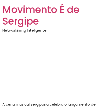
Movimento É de
Sergipe
Networkinmg Inteligente
Cantora e
compositora
sergipana Araly
lança seu novo
álbum “Mosaico”
A cena musical sergipana celebra o lançamento de