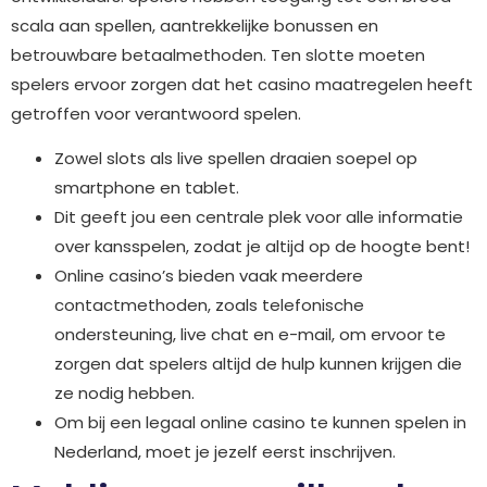
scala aan spellen, aantrekkelijke bonussen en
betrouwbare betaalmethoden. Ten slotte moeten
spelers ervoor zorgen dat het casino maatregelen heeft
getroffen voor verantwoord spelen.
Zowel slots als live spellen draaien soepel op
smartphone en tablet.
Dit geeft jou een centrale plek voor alle informatie
over kansspelen, zodat je altijd op de hoogte bent!
Online casino’s bieden vaak meerdere
contactmethoden, zoals telefonische
ondersteuning, live chat en e-mail, om ervoor te
zorgen dat spelers altijd de hulp kunnen krijgen die
ze nodig hebben.
Om bij een legaal online casino te kunnen spelen in
Nederland, moet je jezelf eerst inschrijven.