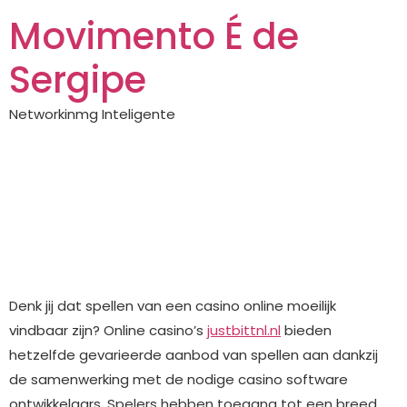
Movimento É de
Sergipe
Networkinmg Inteligente
Online Casino
Nederland 2026:
Het Beste van Nu
Denk jij dat spellen van een casino online moeilijk
vindbaar zijn? Online casino’s
justbittnl.nl
bieden
hetzelfde gevarieerde aanbod van spellen aan dankzij
de samenwerking met de nodige casino software
ontwikkelaars. Spelers hebben toegang tot een breed