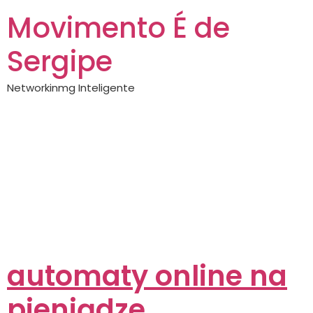
Movimento É de
Sergipe
Networkinmg Inteligente
All about
https://f1casino-
online.com.pl/
Rewolucja w grach:
automaty online na
pieniądze