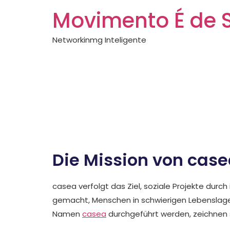
Movimento É de 
Networkinmg Inteligente
Alles über casea
casea: Innovativ
sozialen Projekt
Die Mission von cas
casea verfolgt das Ziel, soziale Projekte durc
gemacht, Menschen in schwierigen Lebenslagen 
Namen
casea
durchgeführt werden, zeichnen si