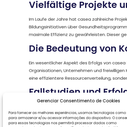
Vielfältige Projekte
Im Laufe der Jahre hat casea zahlreiche Proje
Bildungsinitiativen über Gesundheitsprogramme
maximale Effizienz zu gewährleisten. Dieser 
Die Bedeutung von K
Ein wesentlicher Aspekt des Erfolgs von casea
Organisationen, Unternehmen und freiwilligen H
eine effizientere Ressourcenverteilung, sonde
Fallstudien und Erfol
Gerenciar Consentimento de Cookies
Die Erfolge von casea sprechen für sich. Eine 
Para fornecer as melhores experiências, usamos tecnologias como
Durch gezielte Förderprogramme und Nachhilfe 
para armazenar e/ou acessar informações do dispositivo. O conse
Einfluss, den casea auf die Gesellschaft hat un
para essas tecnologias nos permitirá processar dados como