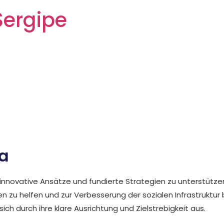
Sergipe
er Ansatz zur Unterst
en
ea
h innovative Ansätze und fundierte Strategien zu unterstütze
zu helfen und zur Verbesserung der sozialen Infrastruktur b
ch durch ihre klare Ausrichtung und Zielstrebigkeit aus.