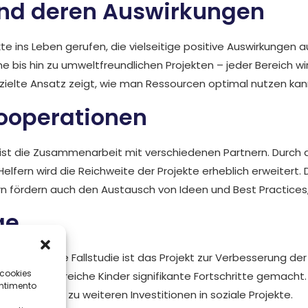
 und deren Auswirkungen
kte ins Leben gerufen, die vielseitige positive Auswirkungen
 bis hin zu umweltfreundlichen Projekten – jeder Bereich wi
gezielte Ansatz zeigt, wie man Ressourcen optimal nutzen ka
ooperationen
 ist die Zusammenarbeit mit verschiedenen Partnern. Durch d
elfern wird die Reichweite der Projekte erheblich erweitert
rn fördern auch den Austausch von Ideen und Best Practices,
ge
herausragende Fallstudie ist das Projekt zur Verbesserung der
 cookies
haben zahlreiche Kinder signifikante Fortschritte gemacht. S
ntimento
d motivieren zu weiteren Investitionen in soziale Projekte.