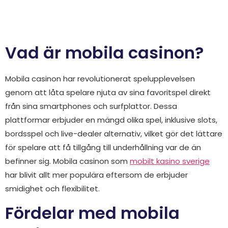
mobila casinon
Vad är mobila casinon?
Mobila casinon har revolutionerat spelupplevelsen
genom att låta spelare njuta av sina favoritspel direkt
från sina smartphones och surfplattor. Dessa
plattformar erbjuder en mängd olika spel, inklusive slots,
bordsspel och live-dealer alternativ, vilket gör det lättare
för spelare att få tillgång till underhållning var de än
befinner sig. Mobila casinon som
mobilt kasino sverige
har blivit allt mer populära eftersom de erbjuder
smidighet och flexibilitet.
Fördelar med mobila