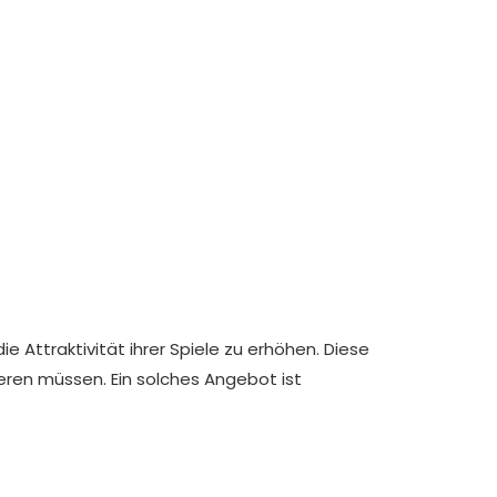
 Freispielen
 Attraktivität ihrer Spiele zu erhöhen. Diese
ieren müssen. Ein solches Angebot ist