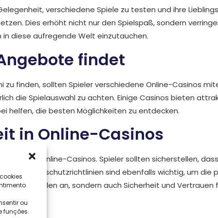
Gelegenheit, verschiedene Spiele zu testen und ihre Lieblings
tzen. Dies erhöht nicht nur den Spielspaß, sondern verringert 
um in diese aufregende Welt einzutauchen.
Angebote findet
 zu finden, sollten Spieler verschiedene Online-Casinos mite
h die Spielauswahl zu achten. Einige Casinos bieten attrak
ei helfen, die besten Möglichkeiten zu entdecken.
eit in Online-Casinos
der Welt der Online-Casinos. Spieler sollten sicherstellen, d
ung und Datenschutzrichtlinien sind ebenfalls wichtig, um die
 cookies
e mit Freispielen an, sondern auch Sicherheit und Vertrauen fü
ntimento
sentir ou
e funções.