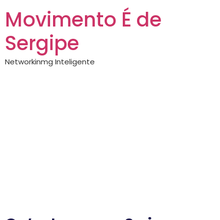
Movimento É de
Sergipe
Networkinmg Inteligente
Swiper Casino —
guide complet
Swiper Casino :
Explorez le monde
des jeux en ligne