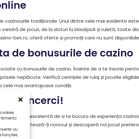
online
e cazinourile tradiționale. Unul dintre cele mai evidente este c
variată de jocuri, de la sloturi la blackjack și ruletă, toate di
o-bet.ro, oferă oferte și promoții care nu sunt disponibile în
ita de bonusurile de cazino
 asociate cu bonusurile de cazino. Înainte de a te înscrie pen
prizele neplăcute. Verifică cerințele de rulaj și jocurile elig
i cele mai avantajoase condiții.
l să încerci!
 cookies
 o modalitate excelentă de a te bucura de experiența cazinour
ntimento
de oferit, testează-ți norocul și descoperă noi jocuri prefer
sentir ou
ța de joc!
e funções.