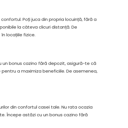
onfortul. Poți juca din propria locuință, fără a
sponibile la câteva clicuri distanță. De
 locațiile fizice.
tru un bonus cazino fără depozit, asigură-te că
ibile pentru a maximiza beneficiile. De asemenea,
ilor din confortul casei tale. Nu rata ocazia
ate. Începe astăzi cu un bonus cazino fără