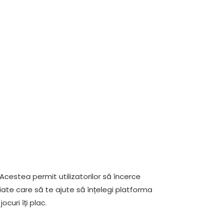
id pentru
 Acestea permit utilizatorilor să încerce
riate care să te ajute să înțelegi platforma
curi îți plac.