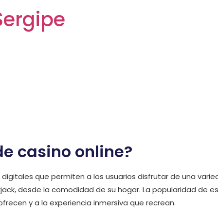
Sergipe
 online — guía compl
 online: La experienci
de casino online?
digitales que permiten a los usuarios disfrutar de una vari
kjack, desde la comodidad de su hogar. La popularidad de 
ofrecen y a la experiencia inmersiva que recrean.