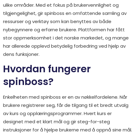
ulike områder. Med et fokus på brukervennlighet og
tilgjengelighet, gir spinboss en omfattende samling av
ressurser og verktøy som kan benyttes av både
nybegynnere og erfarne brukere. Plattformen har fått
stor oppmerksomhet i det norske markedet, og mange
har allerede opplevd betydelig forbedring ved hjelp av
dens funksjoner.
Hvordan fungerer
spinboss?
Enkelheten med spinboss er en av nøkkelfordelene. Når
brukere registrerer seg, får de tilgang til et bredt utvalg
av kurs og opplæringsprogrammer. Hvert kurs er
designet med et klart mål og gir steg-for-steg
instruksjoner for å hjelpe brukerne med å oppnå sine mål.