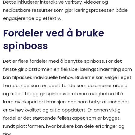
Dette inkluderer interaktive verktøy, videoer og
nedlastbare ressurser som gjør læringsprosessen både
engasjerende og effektiv.
Fordeler ved å bruke
spinboss
Det er flere fordeler med å benytte spinboss. For det
første gir plattformen en fleksibel læringstilnærming som
kan tilpasses individuelle behov. Brukerne kan velge i eget
tempo, noe som er ideelt for de som balanserer arbeid
og fritid. I tillegg gir spinboss brukerne muligheten til å
lære av eksperter i bransjen, noe som betyr at innholdet
er av høy kvalitet og alltid oppdatert. En annen viktig
fordel er det støttende fellesskapet som er bygget
rundt plattformen, hvor brukere kan dele erfaringer og
tips.