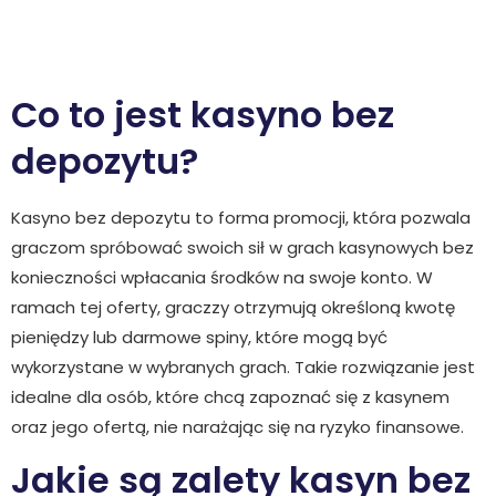
ryzyka
Co to jest kasyno bez
depozytu?
Kasyno bez depozytu to forma promocji, która pozwala
graczom spróbować swoich sił w grach kasynowych bez
konieczności wpłacania środków na swoje konto. W
ramach tej oferty, graczzy otrzymują określoną kwotę
pieniędzy lub darmowe spiny, które mogą być
wykorzystane w wybranych grach. Takie rozwiązanie jest
idealne dla osób, które chcą zapoznać się z kasynem
oraz jego ofertą, nie narażając się na ryzyko finansowe.
Jakie są zalety kasyn bez