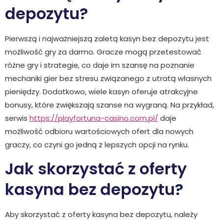
depozytu?
Pierwszą i najważniejszą zaletą kasyn bez depozytu jest
możliwość gry za darmo. Gracze mogą przetestować
różne gry i strategie, co daje im szansę na poznanie
mechaniki gier bez stresu związanego z utratą własnych
pieniędzy. Dodatkowo, wiele kasyn oferuje atrakcyjne
bonusy, które zwiększają szanse na wygraną. Na przykład,
serwis
https://playfortuna-casino.com.pl/
daje
możliwość odbioru wartościowych ofert dla nowych
graczy, co czyni go jedną z lepszych opcji na rynku.
Jak skorzystać z oferty
kasyna bez depozytu?
Aby skorzystać z oferty kasyna bez depozytu, należy