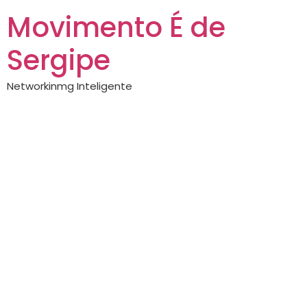
Movimento É de
Sergipe
Networkinmg Inteligente
Kasyno bez
depozytu —
complete guide
Kasyno bez
depozytu – szansa
na wygraną bez