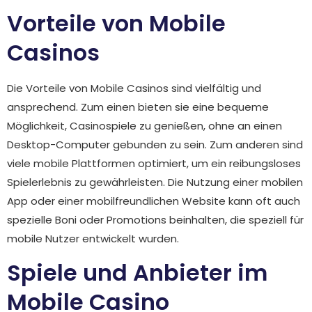
Vorteile von Mobile
Casinos
Die Vorteile von Mobile Casinos sind vielfältig und
ansprechend. Zum einen bieten sie eine bequeme
Möglichkeit, Casinospiele zu genießen, ohne an einen
Desktop-Computer gebunden zu sein. Zum anderen sind
viele mobile Plattformen optimiert, um ein reibungsloses
Spielerlebnis zu gewährleisten. Die Nutzung einer mobilen
App oder einer mobilfreundlichen Website kann oft auch
spezielle Boni oder Promotions beinhalten, die speziell für
mobile Nutzer entwickelt wurden.
Spiele und Anbieter im
Mobile Casino