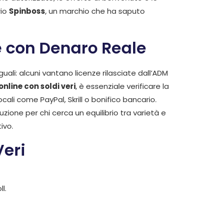
rio
Spinboss
, un marchio che ha saputo
e con Denaro Reale
uali: alcuni vantano licenze rilasciate dall’ADM
online con soldi veri
, è essenziale verificare la
cali come PayPal, Skrill o bonifico bancario.
oluzione per chi cerca un equilibrio tra varietà e
ivo.
Veri
l.