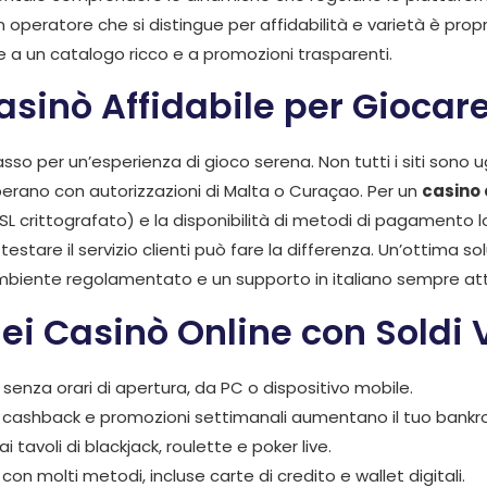
 operatore che si distingue per affidabilità e varietà è prop
zie a un catalogo ricco e a promozioni trasparenti.
sinò Affidabile per Giocar
sso per un’esperienza di gioco serena. Non tutti i siti sono ug
perano con autorizzazioni di Malta o Curaçao. Per un
casino 
SL crittografato) e la disponibilità di metodi di pagamento lo
e testare il servizio clienti può fare la differenza. Un’ottima s
ambiente regolamentato e un supporto in italiano sempre att
ei Casinò Online con Soldi 
senza orari di apertura, da PC o dispositivo mobile.
 cashback e promozioni settimanali aumentano il tuo bankrol
i tavoli di blackjack, roulette e poker live.
 con molti metodi, incluse carte di credito e wallet digitali.