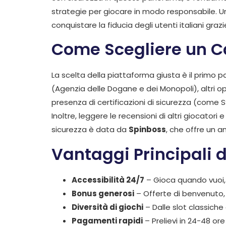
strategie per giocare in modo responsabile. Un
conquistare la fiducia degli utenti italiani gra
Come Scegliere un Ca
La scelta della piattaforma giusta è il primo pa
(Agenzia delle Dogane e dei Monopoli), altri o
presenza di certificazioni di sicurezza (come S
Inoltre, leggere le recensioni di altri giocatori 
sicurezza è data da
Spinboss
, che offre un 
Vantaggi Principali d
Accessibilità 24/7
– Gioca quando vuoi, 
Bonus generosi
– Offerte di benvenuto,
Diversità di giochi
– Dalle slot classiche a
Pagamenti rapidi
– Prelievi in 24-48 ore