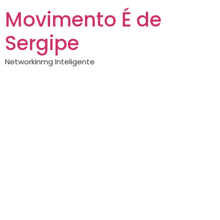
Movimento É de
Sergipe
Networkinmg Inteligente
All about spela
casino online
Spela casino online:
En väg till
underhållning och
möjlighet