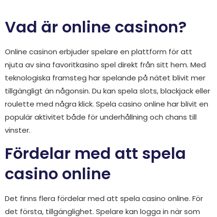
Vad är online casinon?
Online casinon erbjuder spelare en plattform för att
njuta av sina favoritkasino spel direkt från sitt hem. Med
teknologiska framsteg har spelande på nätet blivit mer
tillgängligt än någonsin. Du kan spela slots, blackjack eller
roulette med några klick. Spela casino online har blivit en
populär aktivitet både för underhållning och chans till
vinster.
Fördelar med att spela
casino online
Det finns flera fördelar med att spela casino online. För
det första, tillgänglighet. Spelare kan logga in när som