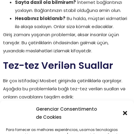
Sayta daxil ola bilmirəm?
İnternet bağlantınızı
yoxlayın. Bağlantınızın stabil olduğuna əmin olun.
Hesabınız bloklanıb?
Bu halda, müştəri xidmətləri
ilə əlaqə saxlayın. Onlar sizə kömək edəcəklər.
Giriş zamanı yaşanan problemlər, əksər insanlar üçün
tanışdır. Bu çətinliklərin öhdəsindən gəlmək üçün,
yuxarıdakı məsləhətləri izləmək kifayətdir.
Tez-tez Verilən Suallar
Bir çox istifadəçi Mosbet girişində çətinliklərlə qarşılaşır.
Aşağıda bu problemlərlə bağlı tez-tez verilən sualları və
onların cavablarını təqdim edirik:
Gerenciar Consentimento
Mosbet girişində problem yaşayıram, nə edə
de Cookies
bilərəm?
Internet bağlantınızı yoxlayın və şifrəni
yenidən daxil edin.
Para fornecer as melhores experiências, usamos tecnologias
Bu cür suallar, istifadəçilərin giriş zamanı yaşadıqları