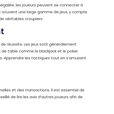
négalée; les joueurs peuvent se connecter à
ent souvent une large gamme de jeux, y compris
e véritables croupiers.
t
 de réussite. Les jeux sont généralement
ux de table comme le blackjack et le poker
. Apprendre les tactiques tout en s’amusant
elles et des transactions. Il est essentiel de
eillé de lire les avis d’autres joueurs afin de