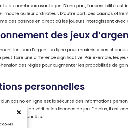
te de nombreux avantages. D’une part, l’accessibilité est i
il mobile ou leur ordinateur. D’autre part, ces casinos offr
me des casinos en direct où les joueurs interagissent avec d
ionnement des jeux d’argen
nent les jeux d’argent en ligne pour maximiser ses chances
peut faire une différence significative. Par exemple, les je
nsion des règles pour augmenter les probabilités de gains
tions personnelles
d’un casino en ligne est la sécurité des informations personn
 avancé et de vérifier les licences de jeu. De plus, il est cons
sparente et honnête.
 cookies