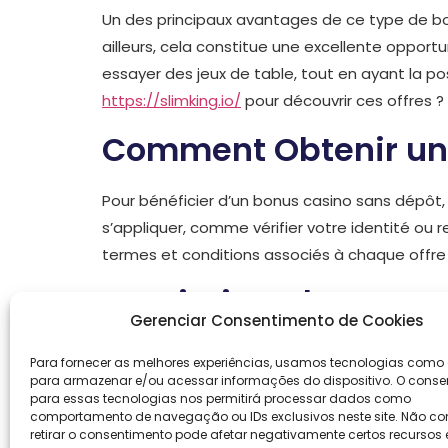
Un des principaux avantages de ce type de bonu
ailleurs, cela constitue une excellente opport
essayer des jeux de table, tout en ayant la p
https://slimking.io/
pour découvrir ces offres ?
Comment Obtenir un 
Pour bénéficier d’un bonus casino sans dépôt,
s’appliquer, comme vérifier votre identité ou 
termes et conditions associés à chaque offre 
Les Limites des Bonu
Gerenciar Consentimento de Cookies
Bien que les bonus sans dépôt présentent de 
Para fornecer as melhores experiências, usamos tecnologias como
maximales peuvent être plafonnées et les gains
para armazenar e/ou acessar informações do dispositivo. O conse
para essas tecnologias nos permitirá processar dados como
lignes pour comprendre les restrictions qui peu
comportamento de navegação ou IDs exclusivos neste site. Não con
important de rester informé et prudent.
retirar o consentimento pode afetar negativamente certos recursos 