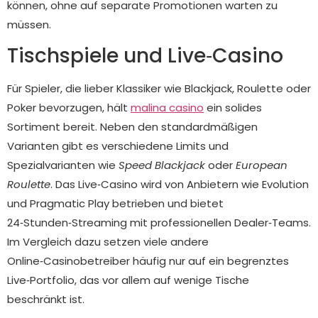
können, ohne auf separate Promotionen warten zu
müssen.
Tischspiele und Live‑Casino
Für Spieler, die lieber Klassiker wie Blackjack, Roulette oder
Poker bevorzugen, hält
malina casino
ein solides
Sortiment bereit. Neben den standardmäßigen
Varianten gibt es verschiedene Limits und
Spezialvarianten wie
Speed Blackjack
oder
European
Roulette
. Das Live‑Casino wird von Anbietern wie Evolution
und Pragmatic Play betrieben und bietet
24‑Stunden‑Streaming mit professionellen Dealer‑Teams.
Im Vergleich dazu setzen viele andere
Online‑Casinobetreiber häufig nur auf ein begrenztes
Live‑Portfolio, das vor allem auf wenige Tische
beschränkt ist.