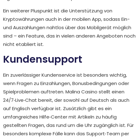
Ein weiterer Pluspunkt ist die Unterstützung von
Kryptowährungen auch in der mobilen App, sodass Ein-
und Auszahlungen nahtlos über das Mobilgerät möglich
sind – ein Feature, das in vielen anderen Angeboten noch
nicht etabliert ist.
Kundensupport
Ein zuverlässiger Kundenservice ist besonders wichtig,
wenn Fragen zu Einzahlungen, Bonusbedingungen oder
Spielproblemen auftreten. Malina Casino stellt einen
24/7‑Live‑Chat bereit, der sowohl auf Deutsch als auch
auf Englisch verfügbar ist. Zusätzlich gibt es ein
umfangreiches Hilfe‑Center mit Artikeln zu häufig
gestellten Fragen, das rund um die Uhr zugänglich ist. Für
besonders komplexe Fälle kann das Support‑Team per