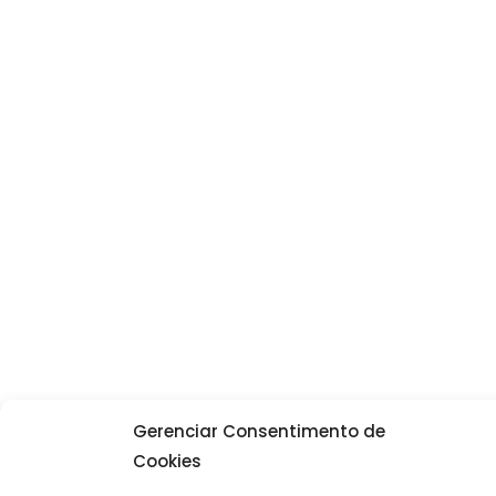
Gerenciar Consentimento de
Cookies