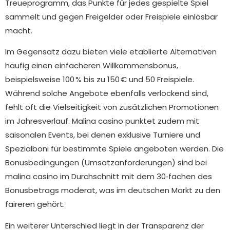
Treueprogramm, das Punkte für jedes gespielte Spiel
sammelt und gegen Freigelder oder Freispiele einlösbar
macht.
Im Gegensatz dazu bieten viele etablierte Alternativen
häufig einen einfacheren Willkommensbonus,
beispielsweise 100 % bis zu 150 € und 50 Freispiele.
Während solche Angebote ebenfalls verlockend sind,
fehlt oft die Vielseitigkeit von zusätzlichen Promotionen
im Jahresverlauf. Malina casino punktet zudem mit
saisonalen Events, bei denen exklusive Turniere und
Spezialboni für bestimmte Spiele angeboten werden. Die
Bonusbedingungen (Umsatzanforderungen) sind bei
malina casino im Durchschnitt mit dem 30‑fachen des
Bonusbetrags moderat, was im deutschen Markt zu den
faireren gehört.
Ein weiterer Unterschied liegt in der Transparenz der