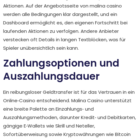
Aktionen. Auf der Angebotsseite von malina casino
werden alle Bedingungen klar dargestellt, und ein
Dashboard ermöglicht es, den eigenen Fortschritt bei
laufenden Aktionen zu verfolgen. Andere Anbieter
verstecken oft Details in langen Textblöcken, was für
Spieler unübersichtlich sein kann.
Zahlungsoptionen und
Auszahlungsdauer
Ein reibungsloser Geldtransfer ist für das Vertrauen in ein
Online‑Casino entscheidend. Malina Casino unterstützt
eine breite Palette an Einzahlungs‑ und
Auszahlungsmethoden, darunter Kredit‑ und Debitkarten,
gängige E‑Wallets wie Skrill und Neteller,
Sofortüberweisung sowie Kryptowährungen wie Bitcoin