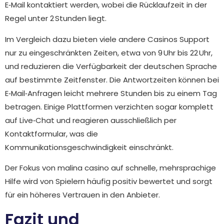
E‑Mail kontaktiert werden, wobei die Rücklaufzeit in der
Regel unter 2 Stunden liegt.
Im Vergleich dazu bieten viele andere Casinos Support
nur zu eingeschränkten Zeiten, etwa von 9 Uhr bis 22 Uhr,
und reduzieren die Verfügbarkeit der deutschen Sprache
auf bestimmte Zeitfenster. Die Antwortzeiten können bei
E‑Mail‑Anfragen leicht mehrere Stunden bis zu einem Tag
betragen. Einige Plattformen verzichten sogar komplett
auf Live‑Chat und reagieren ausschließlich per
Kontaktformular, was die
Kommunikationsgeschwindigkeit einschränkt.
Der Fokus von malina casino auf schnelle, mehrsprachige
Hilfe wird von Spielern häufig positiv bewertet und sorgt
für ein höheres Vertrauen in den Anbieter.
Fazit und