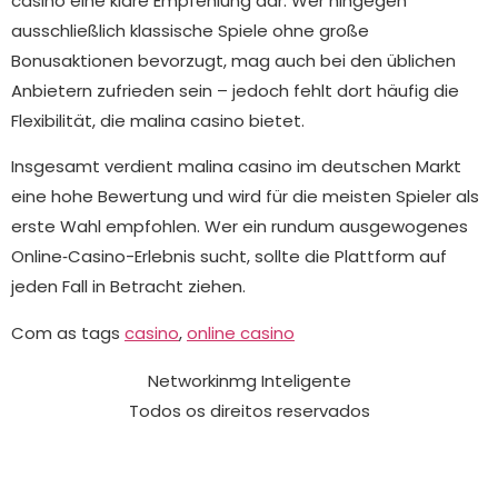
casino eine klare Empfehlung dar. Wer hingegen
ausschließlich klassische Spiele ohne große
Bonusaktionen bevorzugt, mag auch bei den üblichen
Anbietern zufrieden sein – jedoch fehlt dort häufig die
Flexibilität, die malina casino bietet.
Insgesamt verdient malina casino im deutschen Markt
eine hohe Bewertung und wird für die meisten Spieler als
erste Wahl empfohlen. Wer ein rundum ausgewogenes
Online‑Casino-Erlebnis sucht, sollte die Plattform auf
jeden Fall in Betracht ziehen.
Com as tags
casino
,
online casino
Networkinmg Inteligente
Todos os direitos reservados