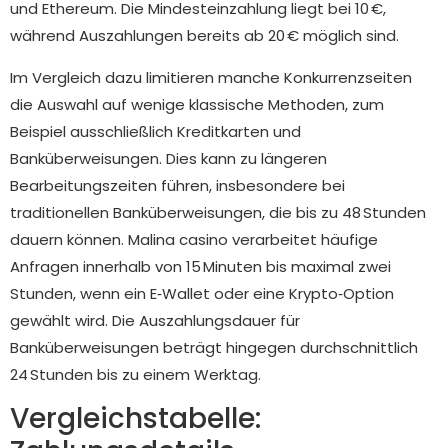
und Ethereum. Die Mindesteinzahlung liegt bei 10 €,
während Auszahlungen bereits ab 20 € möglich sind.
Im Vergleich dazu limitieren manche Konkurrenzseiten
die Auswahl auf wenige klassische Methoden, zum
Beispiel ausschließlich Kreditkarten und
Banküberweisungen. Dies kann zu längeren
Bearbeitungszeiten führen, insbesondere bei
traditionellen Banküberweisungen, die bis zu 48 Stunden
dauern können. Malina casino verarbeitet häufige
Anfragen innerhalb von 15 Minuten bis maximal zwei
Stunden, wenn ein E‑Wallet oder eine Krypto‑Option
gewählt wird. Die Auszahlungsdauer für
Banküberweisungen beträgt hingegen durchschnittlich
24 Stunden bis zu einem Werktag.
Vergleichstabelle: