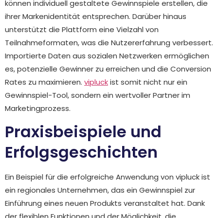
können individuell gestaltete Gewinnspiele erstellen, die
ihrer Markenidentität entsprechen. Darüber hinaus
unterstützt die Plattform eine Vielzahl von
Teilnahmeformaten, was die Nutzererfahrung verbessert.
Importierte Daten aus sozialen Netzwerken ermöglichen
es, potenzielle Gewinner zu erreichen und die Conversion
Rates zu maximieren.
vipluck
ist somit nicht nur ein
Gewinnspiel-Tool, sondern ein wertvoller Partner im
Marketingprozess.
Praxisbeispiele und
Erfolgsgeschichten
Ein Beispiel für die erfolgreiche Anwendung von vipluck ist
ein regionales Unternehmen, das ein Gewinnspiel zur
Einführung eines neuen Produkts veranstaltet hat. Dank
der flexiblen Funktionen und der Möglichkeit, die