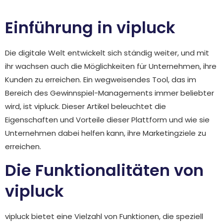
Einführung in vipluck
Die digitale Welt entwickelt sich ständig weiter, und mit
ihr wachsen auch die Möglichkeiten für Unternehmen, ihre
Kunden zu erreichen. Ein wegweisendes Tool, das im
Bereich des Gewinnspiel-Managements immer beliebter
wird, ist vipluck. Dieser Artikel beleuchtet die
Eigenschaften und Vorteile dieser Plattform und wie sie
Unternehmen dabei helfen kann, ihre Marketingziele zu
erreichen.
Die Funktionalitäten von
vipluck
vipluck bietet eine Vielzahl von Funktionen, die speziell