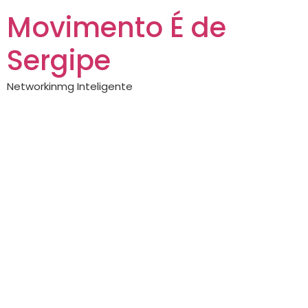
Movimento É de
Sergipe
Networkinmg Inteligente
Vipluck —
vollständiger
Leitfaden
vipluck: Die Zukunft
des Gewinnspiel-
Managements