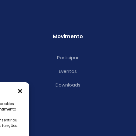
Movimento
Participar
Eventos
Downloads
 cookies
ntimento
sentir ou
e funções.