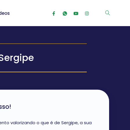
deos
Sergipe
sso!
to valorizando o que é de Sergipe, a sua