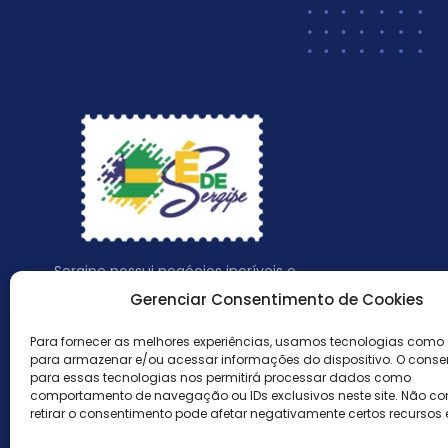
Sergipe possui negócios incríveis e
empreendedores fantásticos, valorize o que é
Gerenciar Consentimento de Cookies
da nossa terra.
Para fornecer as melhores experiências, usamos tecnologias como
para armazenar e/ou acessar informações do dispositivo. O conse
para essas tecnologias nos permitirá processar dados como
comportamento de navegação ou IDs exclusivos neste site. Não con
retirar o consentimento pode afetar negativamente certos recursos 